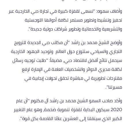
وأضاف سموه: “نسعى لقفزة كبيرة في تجارة دبي الخارجية عبر
تحفيز وتنشيط وتطوير مستمر لكافة أدواتها اللوجستية
والتشريعية والخدماتية وتطوير شراكات دولية جديدة”.
وأوضح الشيخ محمد بن راشد “أن مكاتب دبي الجديدة للترويج
التجاري والسياحي ستتوزع حول العالم وتوحيد الجهود الخارجية
سيحمل نتائج أفضل لاقتصاد دبي، مضيفاً: “طلبت توجيه رسائل
لكافة مديري الدوائر والشخصيات العامة في الإمارة لرفع
مقترحات تطويرية لي مباشرة تحقق تحولات إيجابية في
مسيرتنا”.
وأكد صاحب السمو الشيخ محمد بن راشد آل مكتوم “أن عام
2020 سيكون البداية لقفزة تنموية ضخمة، وهو عام التغيير
الكبير الذي سينقلنا إلى العشرين عامًا القادمة بكل قوة”.