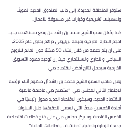
ستوفر المنطقة الجديدة، إلى جانب الصندوق الجديد، تمويلًا
وتسهيلات تشريعية وخيارات غير مسبوقة للأعمال،
كما وأعلن سمو الشيخ محمد بن راشد عن وضع مستهدف جديد
لحجم التجارة الخارجية بقيمة تريليوني درهم بحلول عام 2025،
على أن يتم دعمه من خلال إنشاء 50 مكتبًا حول العالم للترويج
السياحي والتجاري والاستثماري حيث إن توحيد جهود التسويق
الخارجية سيحمل نتائج أفضل لاقتصاد دبي.
وقال صاحب السمو الشيخ محمد بن راشد آل مكتوم أثناء ترؤسه
الاجتماع الثاني لمجلس دبي: “ستصبح دبي عاصمة عالمية
للاقتصاد الجديد. وسيكون الاقتصاد الجديد محورًا رئيسيًا في
أجندة الخمسين هدفًا التي نسعى لتحقيقها خلال السنوات
الخمس القادمة. وسيركز مجلس دبي على فتح قطاعات اقتصادية
جديدة للإمارة وتحقيق تحولات في قطاعاتها الحالية”