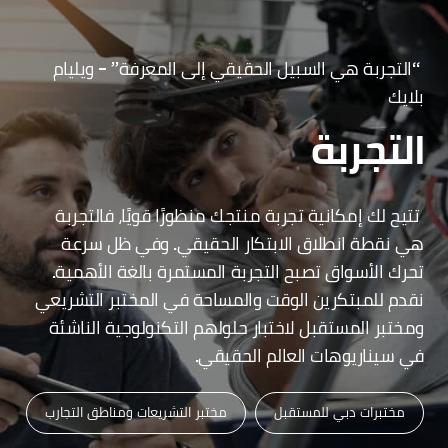
“التجربة هي السبيل الحقيقي إلى المعرفة” – ويليام
بلايك
التجربة
تتيح لك إمكانية تجربة منتجك منظورًا قويًا، فالتجربة
هي نقطة انطلاق الابتكار الحقيقي. وفي ظل سرعة
تحرك الأسواق تصبح التجربة المستمرة بالغة الأهمية.
نقدم للمبتكرين الوقت والمساحة في المختبر التشريعي
ومختبر المستقبل لاختبار حلولهم التكنولوجية الناشئة
في سيناريوهات العالم الحقيقي.
مختبرات دبي للمستقبل
مختبر التشريعات ومناطق التجارب