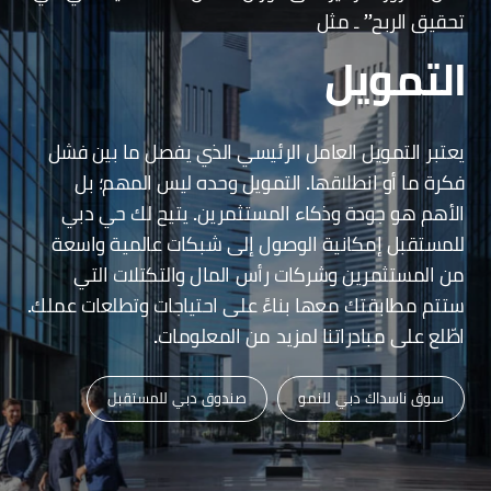
تحقيق الربح” ـ مثل
التمويل
يعتبر التمويل العامل الرئيسي الذي يفصل ما بين فشل
فكرة ما أو انطلاقها. التمويل وحده ليس المهم؛ بل
الأهم هو جودة وذكاء المستثمرين. يتيح لك حي دبي
للمستقبل إمكانية الوصول إلى شبكات عالمية واسعة
من المستثمرين وشركات رأس المال والتكتلات التي
ستتم مطابقتك معها بناءً على احتياجات وتطلعات عملك.
اطّلع على مبادراتنا لمزيد من المعلومات.
سوق ناسداك دبي للنمو
صندوق دبي للمستقبل