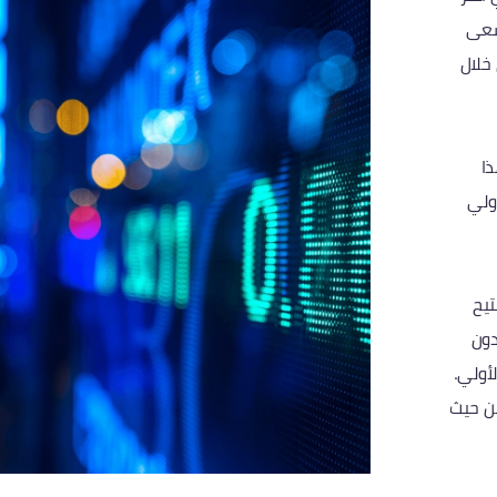
سعى
خلال
ا
أولي
تيح
دون
لأولي.
ن حيث