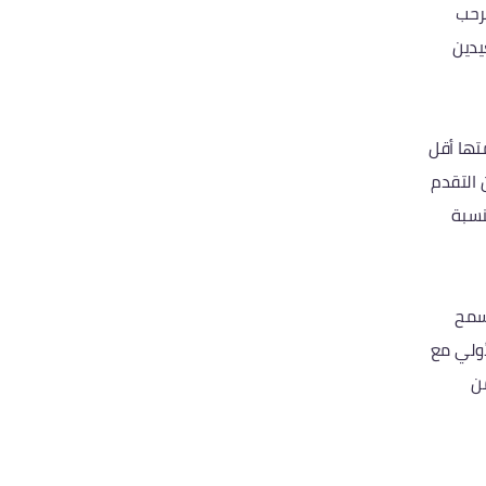
رحب
يدين
تها أقل
 التقدم
نسبة
سمح
أولي مع
من